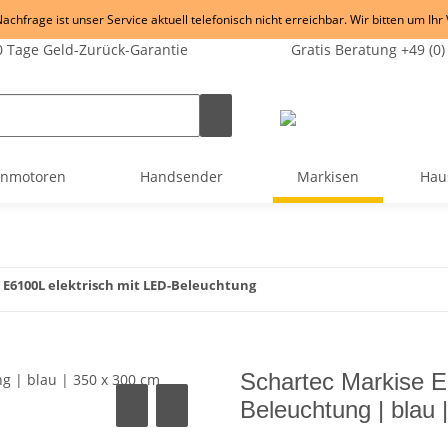
chfrage ist unser Service aktuell telefonisch nicht erreichbar. Wir bitten um Ihr
 Tage Geld-Zurück-Garantie
Gratis Beratung +49 (0)
enmotoren
Handsender
Markisen
Hau
 E6100L elektrisch mit LED-Beleuchtung
Schartec Markise E
Beleuchtung | blau 