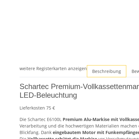
weitere Registerkarten anzeigen
Beschreibung
Be
Schartec Premium-Vollkassettenmarki
LED-Beleuchtung
Lieferkosten 75 €
Die Schartec E6100L
Premium Alu-Markise mit Vollkasse
Verarbeitung und die hochwertigen Materialien machen 
Blickfang. Dank
eingebautem Motor mit Funkempfänge
Die
Vollkassette schützt die Markise
vor Verschmutzung 