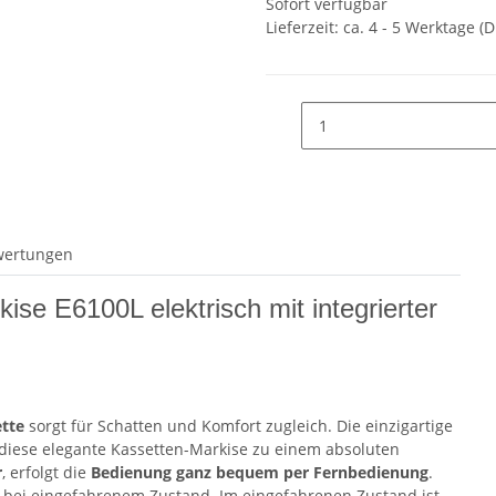
Sofort verfügbar
Lieferzeit:
ca. 4 - 5 Werktage
(D
wertungen
se E6100L elektrisch mit integrierter
tte
sorgt für Schatten und Komfort zugleich. Die einzigartige
diese elegante Kassetten-Markise zu einem absoluten
r
, erfolgt die
Bedienung ganz bequem per Fernbedienung
.
bei eingefahrenem Zustand. Im eingefahrenen Zustand ist