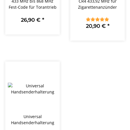
433 MHz bis 868 MHz
CR4 433,92 MHz für
Fest-Code für Torantrieb
Zigarettenanzünder
26,90 €
*
20,90 €
*
Universal
Handsenderhalterung