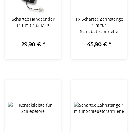
Schartec Handsender
4 x Schartec Zahnstange
T11 mit 433 MHz
1 m für
Schiebetorantriebe
29,90 €
*
45,90 €
*