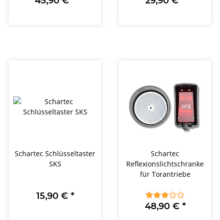
45,90 €
*
29,90 €
*
Schartec Schlüsseltaster
Schartec
SKS
Reflexionslichtschranke
für Torantriebe
15,90 €
*
48,90 €
*