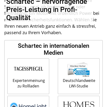
Schartec – hervorragende
Hier finden Sie den perfekten Antrieb für Ihr
Schiebetor – egal, ob bodengeführt oder
Preis-Leistung in Profi-
freitragend. Ein Motor mit ordentlich Power bei
Qualität
maximalen Sicherheitsfunktionen. Wählen Sie
Ihren neuen Antrieb ganz einfach & stressfrei,
passend zu Ihrem Vorhaben.
Schartec in internationalen
Medien
Expertenmeinung
Deutschlandweite
zu Rollladen
LWI-Studie