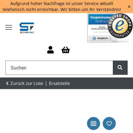
Aufgrund hoher Nachfrage ist unser Service aktuell
×
telefonisch nicht erreichbar. Wir bitten um Ihr Verständnis!
Zurück zur Liste
Ersatzteile