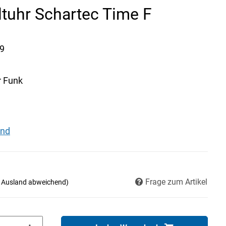
ltuhr Schartec Time F
9
r Funk
and
Frage zum Artikel
- Ausland abweichend)