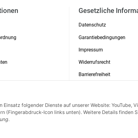
tionen
Gesetzliche Inform
Datenschutz
rordnung
Garantiebedingungen
Impressum
ten
Widerrufsrecht
Barrierefreiheit
 & Auszeichnungen
Presse
Produktkatalog (PDF)
en Einsatz folgender Dienste auf unserer Website: YouTube, V
rn (Fingerabdruck-Icon links unten). Weitere Details finden S
rung
.
Vertrag widerrufen