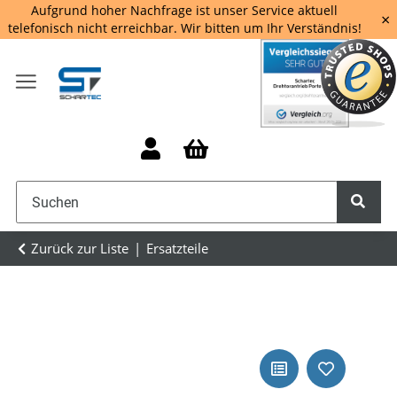
Aufgrund hoher Nachfrage ist unser Service aktuell
×
telefonisch nicht erreichbar. Wir bitten um Ihr Verständnis!
Zurück zur Liste
Ersatzteile