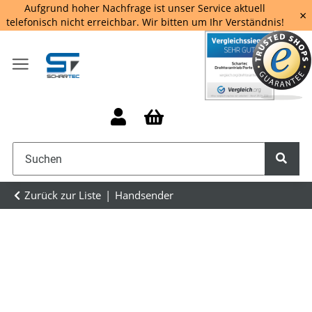
Aufgrund hoher Nachfrage ist unser Service aktuell
×
telefonisch nicht erreichbar. Wir bitten um Ihr Verständnis!
Zurück zur Liste
Handsender