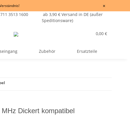
×
 Verständnis!
 711 3513 1600
ab 3,90 € Versand in DE (außer
Speditionsware)
0,00 €
seingang
Zubehör
Ersatzteile
bel
 MHz Dickert kompatibel