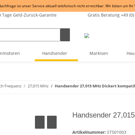
chfrage ist unser Service aktuell telefonisch nicht erreichbar. Wir bitten um Ihr
 Tage Geld-Zurück-Garantie
Gratis Beratung +49 (0)
enmotoren
Handsender
Markisen
Hau
ch Frequenz
27,015 MHz
Handsender 27,015 MHz Dickert kompati
Handsender 27,015
Artikelnummer:
ST501003