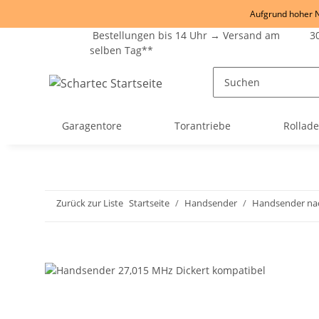
Aufgrund hoher Na
Bestellungen bis 14 Uhr → Versand am
30
selben Tag**
Garagentore
Torantriebe
Rollad
Zurück zur Liste
Startseite
Handsender
Handsender na