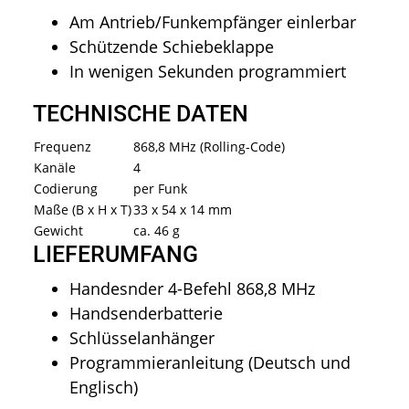
Am Antrieb/Funkempfänger einlerbar
Schützende Schiebeklappe
In wenigen Sekunden programmiert
TECHNISCHE DATEN
Frequenz
868,8 MHz (Rolling-Code)
Kanäle
4
Codierung
per Funk
Maße (B x H x T)
33 x 54 x 14 mm
Gewicht
ca. 46 g
LIEFERUMFANG
Handesnder 4-Befehl 868,8 MHz
Handsenderbatterie
Schlüsselanhänger
Programmieranleitung (Deutsch und
Englisch)