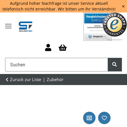
Aufgrund hoher Nachfrage ist unser Service aktuell
×
telefonisch nicht erreichbar. Wir bitten um Ihr Verständnis!
Zurück zur Liste
Zubehör