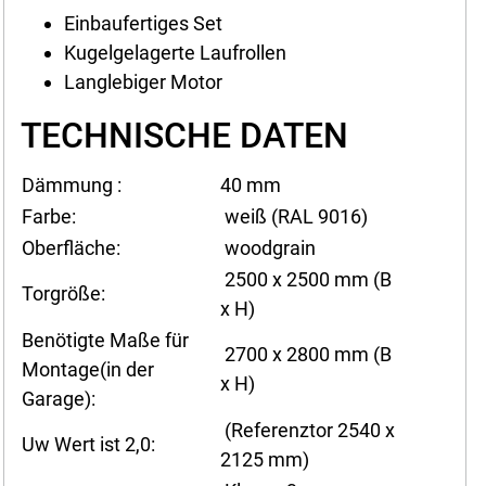
Einbaufertiges Set
Kugelgelagerte Laufrollen
Langlebiger Motor
TECHNISCHE DATEN
Dämmung :
40 mm
Farbe:
weiß (RAL 9016)
Oberfläche:
woodgrain
2500 x 2500 mm (B
Torgröße:
x H)
Benötigte Maße für
2700 x 2800 mm (B
Montage(in der
x H)
Garage):
(Referenztor 2540 x
Uw Wert ist 2,0:
2125 mm)