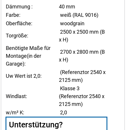
Dämmung :
40 mm
Farbe:
weiß (RAL 9016)
Oberfläche:
woodgrain
2500 x 2500 mm (B
Torgröße:
x H)
Benötigte Maße für
2700 x 2800 mm (B
Montage(in der
x H)
Garage):
(Referenztor 2540 x
Uw Wert ist 2,0:
2125 mm)
Klasse 3
Windlast:
(Referenztor 2540 x
2125 mm)
w/m² K:
2,0
Unterstützung?