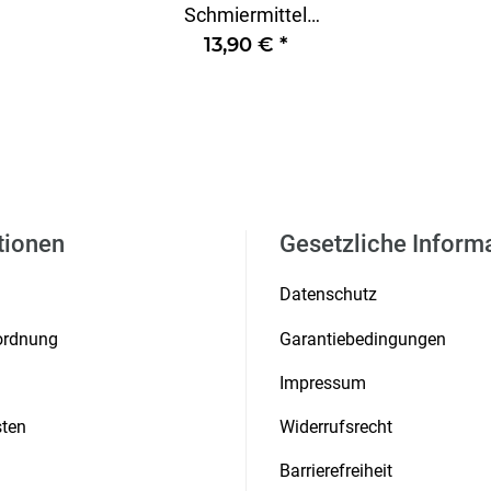
Schmiermittel
Spray 400ml
13,90 €
*
tionen
Gesetzliche Inform
Datenschutz
rordnung
Garantiebedingungen
Impressum
ten
Widerrufsrecht
Barrierefreiheit