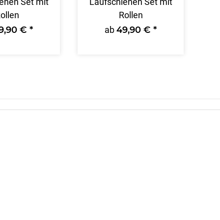
enen Set mit
Laufschienen Set mit
ollen
Rollen
9,90 €
*
ab
49,90 €
*