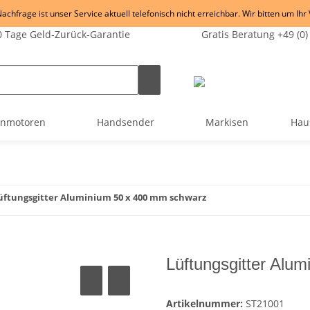
chfrage ist unser Service aktuell telefonisch nicht erreichbar. Wir bitten um Ihr
 Tage Geld-Zurück-Garantie
Gratis Beratung +49 (0)
enmotoren
Handsender
Markisen
Hau
üftungsgitter Aluminium 50 x 400 mm schwarz
Lüftungsgitter Alu
Artikelnummer:
ST21001