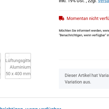
inkl. 19% USt. , zzgl.
Vers
Momentan nicht verf
Möchten Sie informiert werden, wenn 
"Benachrichtigen, wenn verfügbar" in
x
Dieser Artikel hat Vari
Variation aus.