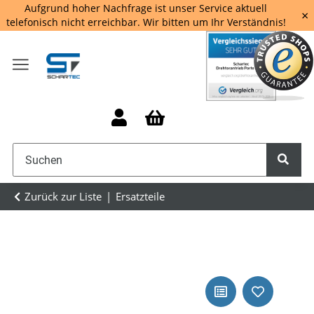
Aufgrund hoher Nachfrage ist unser Service aktuell
×
telefonisch nicht erreichbar. Wir bitten um Ihr Verständnis!
Zurück zur Liste
Ersatzteile