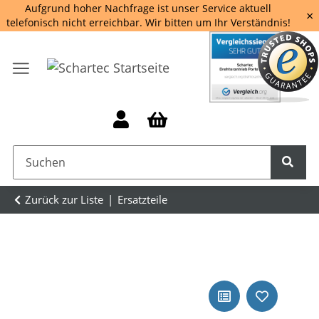
Aufgrund hoher Nachfrage ist unser Service aktuell
×
telefonisch nicht erreichbar. Wir bitten um Ihr Verständnis!
Zurück zur Liste
Ersatzteile