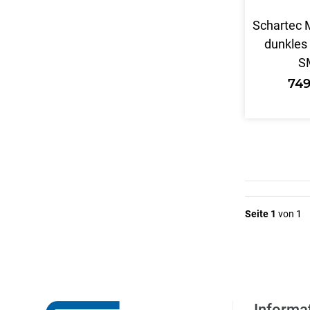
Schartec 
dunkles
S
749
Seite 1
von 1
Informa