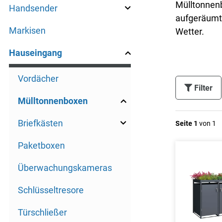
Mülltonnenb
Handsender
aufgeräumte
Markisen
Wetter.
Hauseingang
Vordächer
Filter
Mülltonnenboxen
Briefkästen
Seite 1
von 1
Paketboxen
Überwachungskameras
Schlüsseltresore
Türschließer