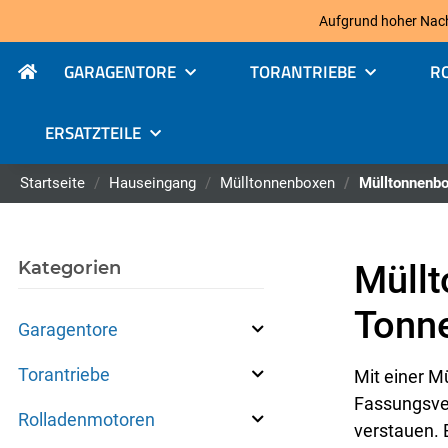
Aufgrund hoher Nachfr
GARAGENTORE
TORANTRIEBE
R
ERSATZTEILE
Startseite
Hauseingang
Mülltonnenboxen
Mülltonnenbo
Kategorien
Müllt
Tonne
Garagentore
Torantriebe
Mit einer M
Fassungsver
Rolladenmotoren
verstauen. E