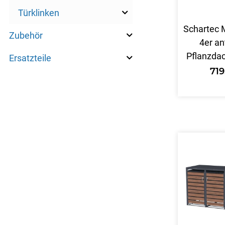
Türklinken
Schartec 
Zubehör
4er an
Pflanzda
Ersatzteile
71