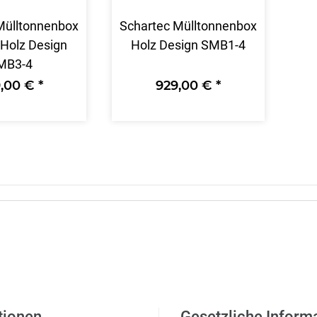
Mülltonnenbox
Schartec Mülltonnenbox
 Holz Design
Holz Design SMB1-4
MB3-4
,00 €
*
929,00 €
*
tionen
Gesetzliche Inform