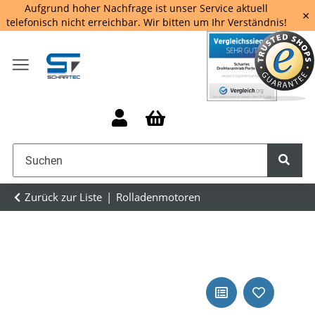
Aufgrund hoher Nachfrage ist unser Service aktuell
×
telefonisch nicht erreichbar. Wir bitten um Ihr Verständnis!
Zurück zur Liste
Rolladenmotoren