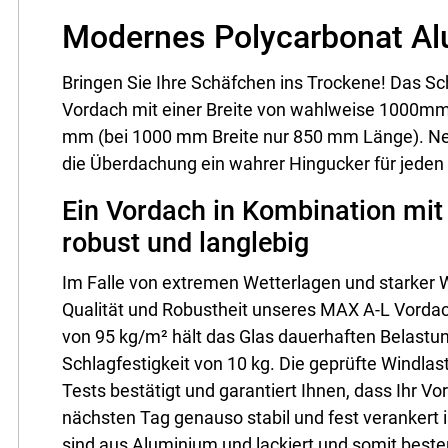
Modernes Polycarbonat Alu
Bringen Sie Ihre Schäfchen ins Trockene! Das S
Vordach mit einer Breite von wahlweise 1000m
mm (bei 1000 mm Breite nur 850 mm Länge). Neb
die Überdachung ein wahrer Hingucker für jeden
Ein Vordach in Kombination mit
robust und langlebig
Im Falle von extremen Wetterlagen und starker W
Qualität und Robustheit unseres MAX A-L Vordac
von 95 kg/m² hält das Glas dauerhaften Belastu
Schlagfestigkeit von 10 kg. Die geprüfte Windla
Tests bestätigt und garantiert Ihnen, dass Ihr 
nächsten Tag genauso stabil und fest verankert 
sind aus Aluminium und lackiert und somit beste