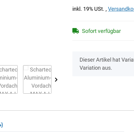
inkl. 19% USt. ,
Versandkos
Sofort verfügbar
x
Dieser Artikel hat Vari
Variation aus.
4)