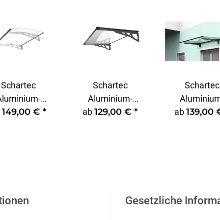
Schartec
Schartec
Schartec
Aluminium-
Aluminium-
Aluminium
b
rdach E A-L
149,00 €
*
Vordach MAX A-L
ab
129,00 €
*
Vordach T12
ab
139,00
schwarz
T1400
tionen
Gesetzliche Inform