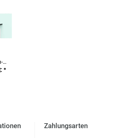
-
00 /
 €
*
ationen
Zahlungsarten