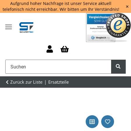
Aufgrund hoher Nachfrage ist unser Service aktuell
×
telefonisch nicht erreichbar. Wir bitten um Ihr Verständnis!
Zurück zur Liste
Ersatzteile