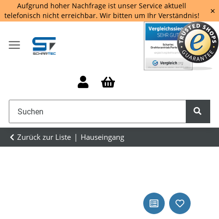
Aufgrund hoher Nachfrage ist unser Service aktuell
×
telefonisch nicht erreichbar. Wir bitten um Ihr Verständnis!
Zurück zur Liste
Hauseingang