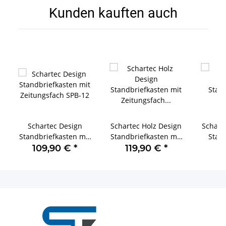
Kunden kauften auch
Schartec Design
Schartec Holz Design
Schart
Standbriefkasten mit
Standbriefkasten mit
Stan
Zeitungsfach SPB-12
Zeitungsfach SPB-11
109,90 €
*
119,90 €
*
9