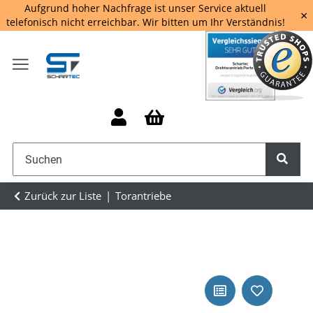
Aufgrund hoher Nachfrage ist unser Service aktuell
×
telefonisch nicht erreichbar. Wir bitten um Ihr Verständnis!
Zurück zur Liste
Torantriebe