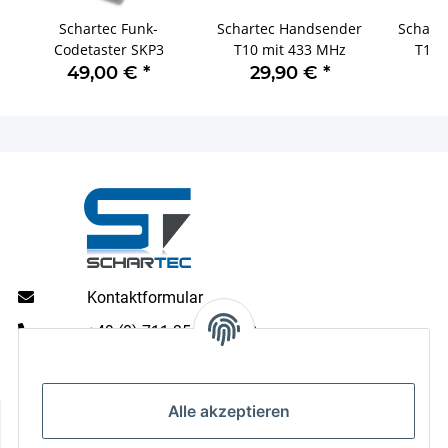
Schartec Funk-
Schartec Handsender
Schart
Codetaster SKP3
T10 mit 433 MHz
T11 
49,00 €
*
29,90 €
*
2
Kontaktformular
+49 (0) 711 35 13 16 00
Mo - Do: 9 - 13 & 14 - 16.00 Uhr
Fr: 9 - 13 & 14 - 15.00 Uhr
Alle akzeptieren
Informationen