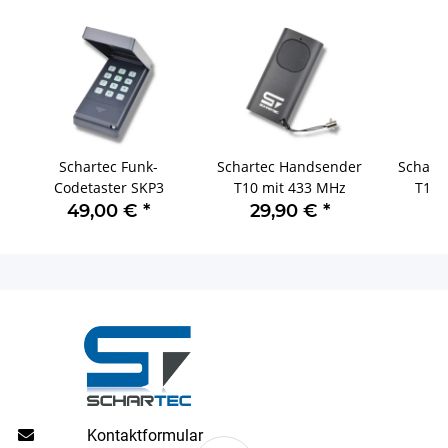
Schartec Funk-
Schartec Handsender
Schart
Codetaster SKP3
T10 mit 433 MHz
T11 
49,00 €
*
29,90 €
*
2
Kontaktformular