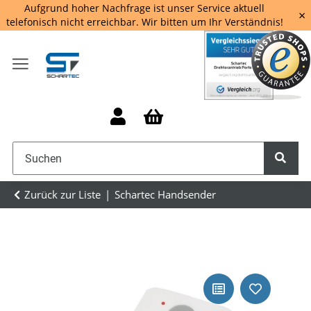
Aufgrund hoher Nachfrage ist unser Service aktuell
×
telefonisch nicht erreichbar. Wir bitten um Ihr Verständnis!
Zurück zur Liste
Schartec Handsender