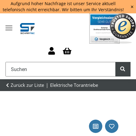
Aufgrund hoher Nachfrage ist unser Service aktuell
×
telefonisch nicht erreichbar. Wir bitten um Ihr Verständnis!
Zurück zur Liste
Elektrische Torantriebe