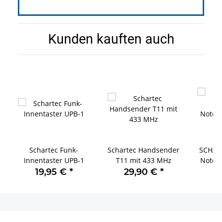
Kunden kauften auch
Schartec Funk-
Schartec Handsender
SCHART
Innentaster UPB-1
T11 mit 433 MHz
Notent
Sc
19,95 €
*
29,90 €
*
2