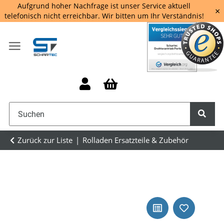
Aufgrund hoher Nachfrage ist unser Service aktuell
×
telefonisch nicht erreichbar. Wir bitten um Ihr Verständnis!
Zurück zur Liste
Rolladen Ersatzteile & Zubehör