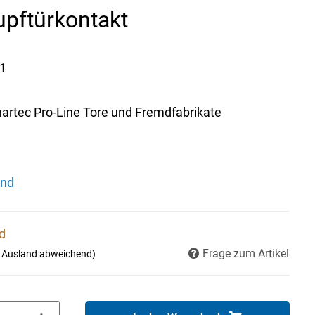
upftürkontakt
1
hartec Pro-Line Tore und Fremdfabrikate
and
nd
Frage zum Artikel
- Ausland abweichend)