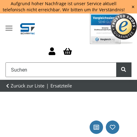
Aufgrund hoher Nachfrage ist unser Service aktuell
×
telefonisch nicht erreichbar. Wir bitten um Ihr Verständnis!
Zurück zur Liste
Ersatzteile