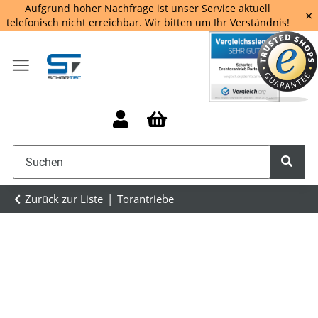
Aufgrund hoher Nachfrage ist unser Service aktuell
×
telefonisch nicht erreichbar. Wir bitten um Ihr Verständnis!
Zurück zur Liste
Torantriebe