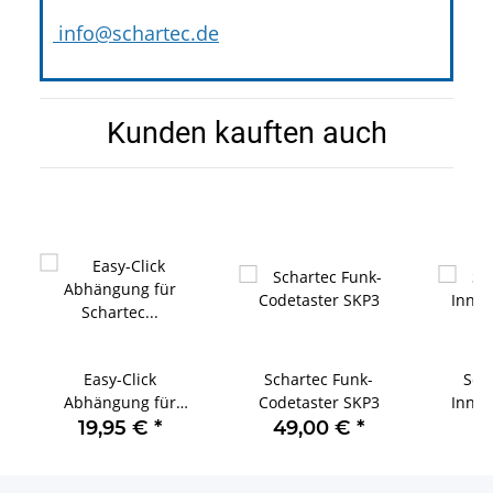
info@schartec.de
Kunden kauften auch
Easy-Click
Schartec Funk-
Sch
Abhängung für
Codetaster SKP3
Innen
Schartec
19,95 €
*
49,00 €
*
1
Garagentorantriebe