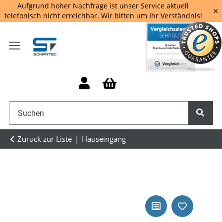
Aufgrund hoher Nachfrage ist unser Service aktuell
×
telefonisch nicht erreichbar. Wir bitten um Ihr Verständnis!
Zurück zur Liste
Hauseingang