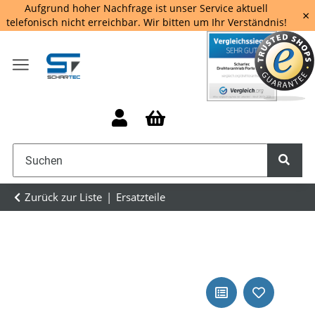
Aufgrund hoher Nachfrage ist unser Service aktuell
×
telefonisch nicht erreichbar. Wir bitten um Ihr Verständnis!
Zurück zur Liste
Ersatzteile