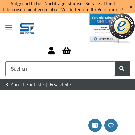
Aufgrund hoher Nachfrage ist unser Service aktuell
×
telefonisch nicht erreichbar. Wir bitten um Ihr Verständnis!
Zurück zur Liste
Ersatzteile