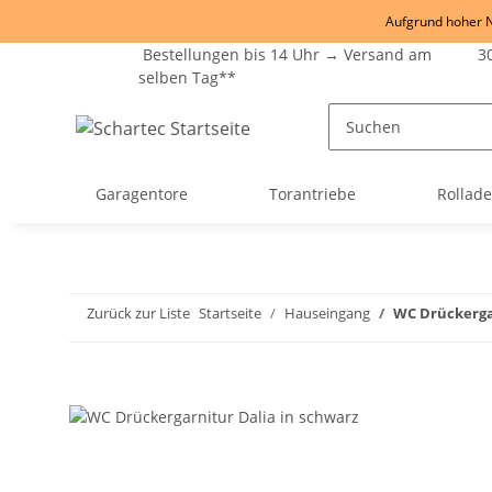
Aufgrund hoher Na
Bestellungen bis 14 Uhr → Versand am
30
selben Tag**
Garagentore
Torantriebe
Rollad
Zurück zur Liste
Startseite
Hauseingang
WC Drückergar