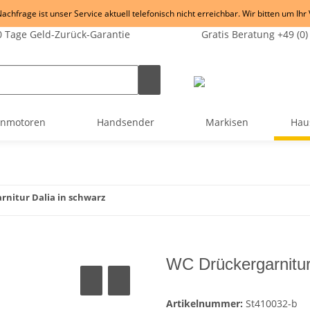
chfrage ist unser Service aktuell telefonisch nicht erreichbar. Wir bitten um Ihr
 Tage Geld-Zurück-Garantie
Gratis Beratung +49 (0)
enmotoren
Handsender
Markisen
Hau
nitur Dalia in schwarz
WC Drückergarnitur
Artikelnummer:
St410032-b