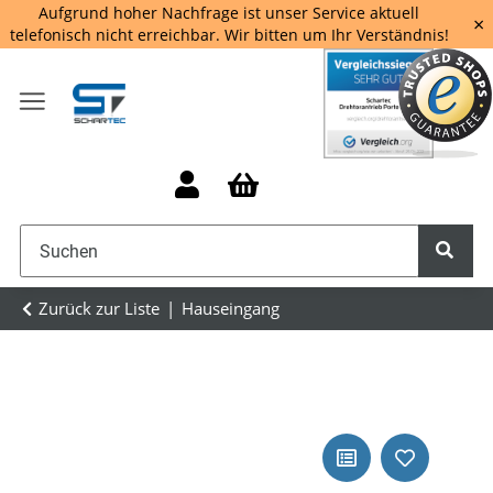
Aufgrund hoher Nachfrage ist unser Service aktuell
×
telefonisch nicht erreichbar. Wir bitten um Ihr Verständnis!
Zurück zur Liste
Hauseingang