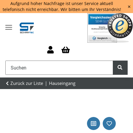
Aufgrund hoher Nachfrage ist unser Service aktuell
×
telefonisch nicht erreichbar. Wir bitten um Ihr Verständnis!
Zurück zur Liste
Hauseingang