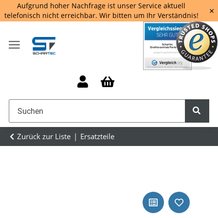
Aufgrund hoher Nachfrage ist unser Service aktuell
×
telefonisch nicht erreichbar. Wir bitten um Ihr Verständnis!
Zurück zur Liste
Ersatzteile