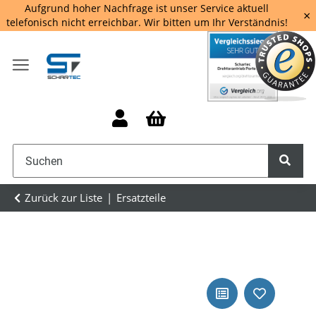
Aufgrund hoher Nachfrage ist unser Service aktuell
×
telefonisch nicht erreichbar. Wir bitten um Ihr Verständnis!
Zurück zur Liste
Ersatzteile