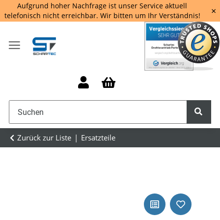
Aufgrund hoher Nachfrage ist unser Service aktuell
×
telefonisch nicht erreichbar. Wir bitten um Ihr Verständnis!
Zurück zur Liste
Ersatzteile