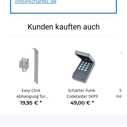
info@schartec.de
Kunden kauften auch
Easy-Click
Schartec Funk-
Sch
Abhängung für
Codetaster SKP3
Innen
Schartec
19,95 €
*
49,00 €
*
1
Garagentorantriebe