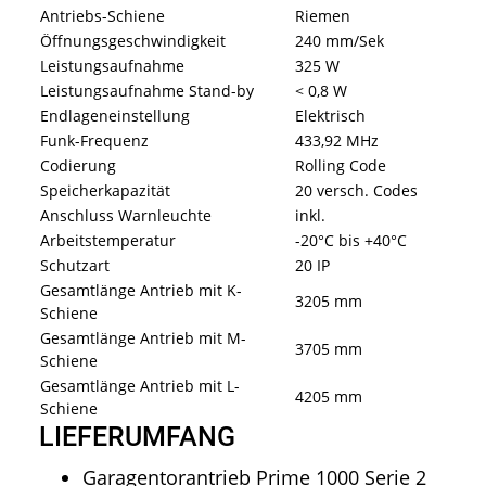
Antriebs-Schiene
Riemen
Öffnungsgeschwindigkeit
240 mm/Sek
Leistungsaufnahme
325 W
Leistungsaufnahme Stand-by
< 0,8 W
Endlageneinstellung
Elektrisch
Funk-Frequenz
433,92 MHz
Codierung
Rolling Code
Speicherkapazität
20 versch. Codes
Anschluss Warnleuchte
inkl.
Arbeitstemperatur
-20°C bis +40°C
Schutzart
20 IP
Gesamtlänge Antrieb mit K-
3205 mm
Schiene
Gesamtlänge Antrieb mit M-
3705 mm
Schiene
Gesamtlänge Antrieb mit L-
4205 mm
Schiene
LIEFERUMFANG
Garagentorantrieb Prime 1000 Serie 2