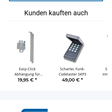
Kunden kauften auch
Easy-Click
Schartec Funk-
Sch
Abhängung für
Codetaster SKP3
Innen
Schartec
19,95 €
*
49,00 €
*
1
Garagentorantriebe