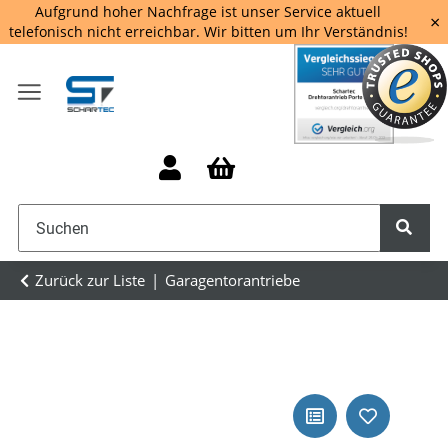
Aufgrund hoher Nachfrage ist unser Service aktuell
×
telefonisch nicht erreichbar. Wir bitten um Ihr Verständnis!
Zurück zur Liste
Garagentorantriebe