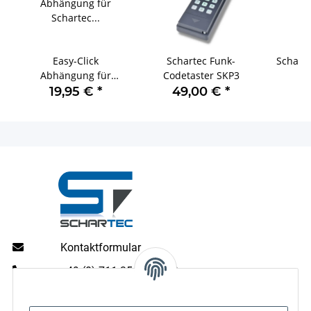
Easy-Click
Schartec Funk-
Schart
Abhängung für
Codetaster SKP3
Schartec
Zigar
19,95 €
*
49,00 €
*
2
Garagentorantriebe
43
Kontaktformular
+49 (0) 711 35 13 16 00
Mo - Do: 9 - 13 & 14 - 16.00 Uhr
Fr: 9 - 13 & 14 - 15.00 Uhr