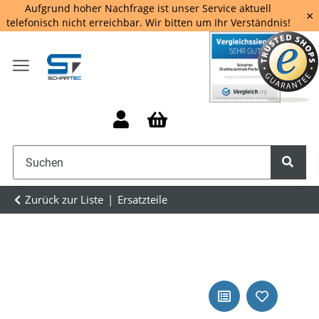
Aufgrund hoher Nachfrage ist unser Service aktuell
×
telefonisch nicht erreichbar. Wir bitten um Ihr Verständnis!
Zurück zur Liste
Ersatzteile