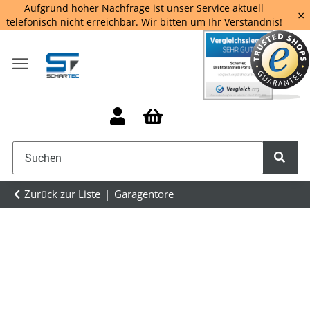
Aufgrund hoher Nachfrage ist unser Service aktuell
×
telefonisch nicht erreichbar. Wir bitten um Ihr Verständnis!
Zurück zur Liste
Garagentore