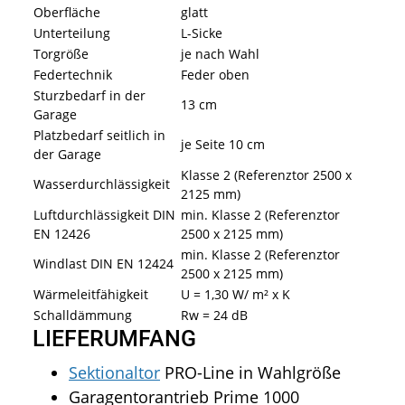
Oberfläche
glatt
Unterteilung
L-Sicke
Torgröße
je nach Wahl
Federtechnik
Feder oben
Sturzbedarf in der
13 cm
Garage
Platzbedarf seitlich in
je Seite 10 cm
der Garage
Klasse 2 (Referenztor 2500 x
Wasserdurchlässigkeit
2125 mm)
Luftdurchlässigkeit DIN
min. Klasse 2 (Referenztor
EN 12426
2500 x 2125 mm)
min. Klasse 2 (Referenztor
Windlast DIN EN 12424
2500 x 2125 mm)
Wärmeleitfähigkeit
U = 1,30 W/ m² x K
Schalldämmung
Rw = 24 dB
LIEFERUMFANG
Sektionaltor
PRO-Line in Wahlgröße
Garagentorantrieb Prime 1000