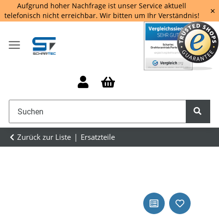
Aufgrund hoher Nachfrage ist unser Service aktuell
×
telefonisch nicht erreichbar. Wir bitten um Ihr Verständnis!
Zurück zur Liste
Ersatzteile