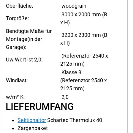
Oberfläche:
woodgrain
3000 x 2000 mm (B
Torgröße:
x H)
Benötigte Maße für
3200 x 2300 mm (B
Montage(in der
x H)
Garage):
(Referenztor 2540 x
Uw Wert ist 2,0:
2125 mm)
Klasse 3
Windlast:
(Referenztor 2540 x
2125 mm)
w/m² K:
2,0
LIEFERUMFANG
Sektionaltor
Schartec Thermolux 40
Zargenpaket