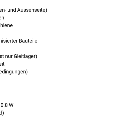
en- und Aussenseite)
en
chiene
sierter Bauteile
t nur Gleitlager)
it
bedingungen)
 0.8 W
d)